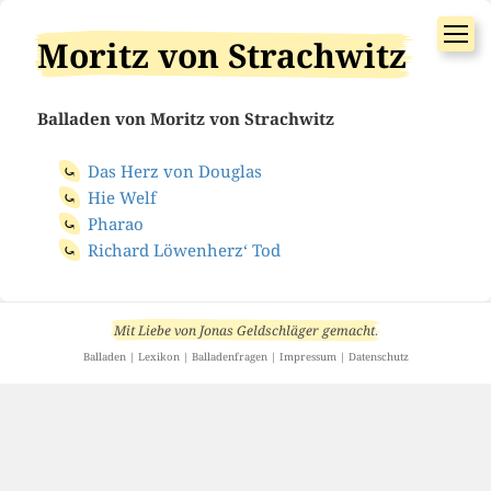
Moritz von Strachwitz
Balladen von Moritz von Strachwitz
Das Herz von Douglas
Hie Welf
Pharao
Richard Löwenherz‘ Tod
Mit Liebe von
Jonas Geldschläger
gemacht
.
Balladen
|
Lexikon
|
Balladenfragen
|
Impressum
|
Datenschutz