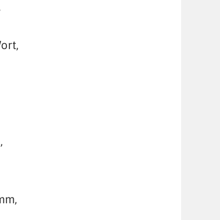
,
ort,
,
omm,