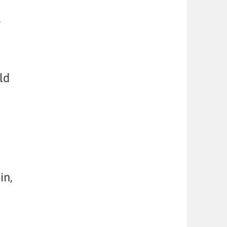
,
ld
in,