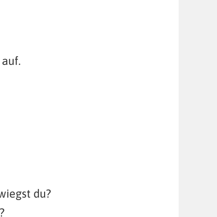
 auf.
wiegst du?
?