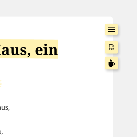
aus, ein
o
aus,
,