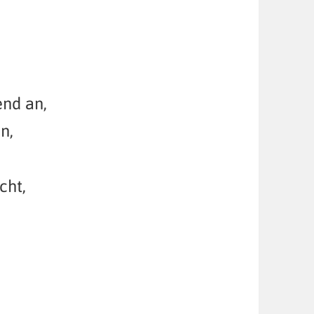
end an,
n,
cht,