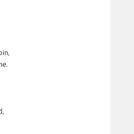
in,
ne.
d,