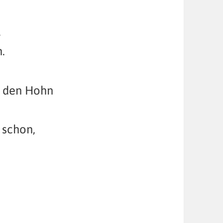
,
.
t den Hohn
 schon,