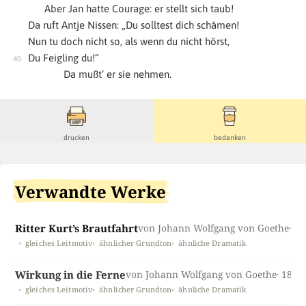
Aber Jan hatte Courage: er stellt sich taub!
Da ruft Antje Nissen: „Du solltest dich schämen!
Nun tu doch nicht so, als wenn du nicht hörst,
Du Feigling du!“
Da mußt’ er sie nehmen.
drucken
bedanken
Verwandte Werke
Ritter Kurt’s Brautfahrt
von Johann Wolfgang von Goethe
· 1
gleiches Leitmotiv
ähnlicher Grundton
ähnliche Dramatik
Wirkung in die Ferne
von Johann Wolfgang von Goethe
· 1808
gleiches Leitmotiv
ähnlicher Grundton
ähnliche Dramatik