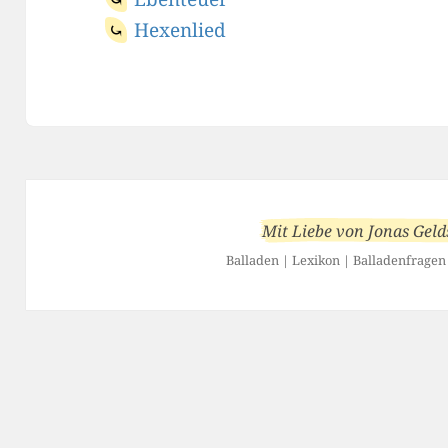
Hexenlied
Mit Liebe von
Jonas Geld
Balladen
|
Lexikon
|
Balladenfragen