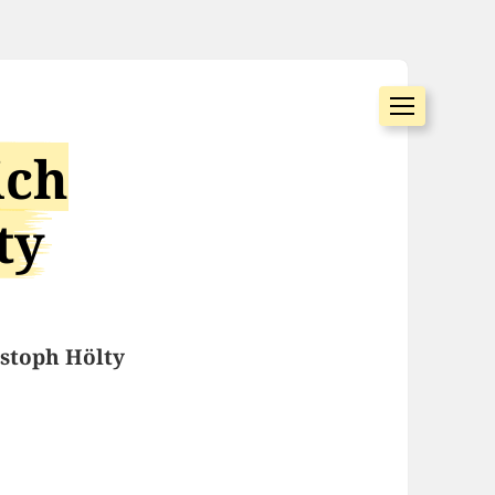
ich
ty
stoph Hölty