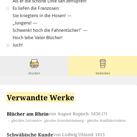
Als er die schöne Linie sah zerrupfen!
Es liefen die Franzosen:
Sie kriegtens in die Hosen! —
„Jungens! —
Schwenkt hoch die Fahnentücher!“ —
Hoch lebe Vater Blücher!
Juch!
drucken
bedanken
Verwandte Werke
Blücher am Rhein
von August Kopisch
· 1836 (?)
gleiches Leitmotiv
gleiche Grundstimmung
gleiche Konfliktstruktur
Schwäbische Kunde
von Ludwig Uhland
· 1815