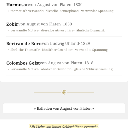
Harmosan
von August von Platen
· 1830
thematisch verwandt
dieselbe Atmosphäre
verwandte Spannung
Zobir
von August von Platen
· 1830
verwandte Motive
dieselbe Atmosphäre
ähnliche Dramatik
Bertran de Born
von Ludwig Uhland
· 1829
ähnliche Thematik
ähnlicher Grundton
verwandte Spannung
Colombos Geist
von August von Platen
· 1818
verwandte Motive
ähnlicher Grundton
gleiche Schlussstimmung
❦
» Balladen von August von Platen «
Mit Liebe von
Jonas Geldschläger
gemacht
.