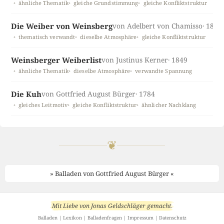
ähnliche Thematik
gleiche Grundstimmung
gleiche Konfliktstruktur
Die Weiber von Weinsberg
von Adelbert von Chamisso
· 1831
thematisch verwandt
dieselbe Atmosphäre
gleiche Konfliktstruktur
Weinsberger Weiberlist
von Justinus Kerner
· 1849
ähnliche Thematik
dieselbe Atmosphäre
verwandte Spannung
Die Kuh
von Gottfried August Bürger
· 1784
gleiches Leitmotiv
gleiche Konfliktstruktur
ähnlicher Nachklang
❦
» Balladen von Gottfried August Bürger «
Mit Liebe von
Jonas Geldschläger
gemacht
.
Balladen
|
Lexikon
|
Balladenfragen
|
Impressum
|
Datenschutz