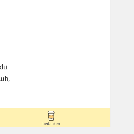
 du
Ruh,
bedanken