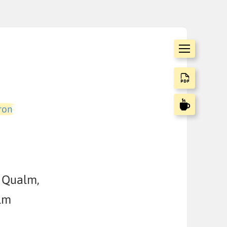
ron
d Qualm,
lm