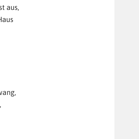
st aus,
Haus
,
wang,
,