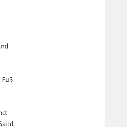
g
and
 Fuß
nd:
Sand,