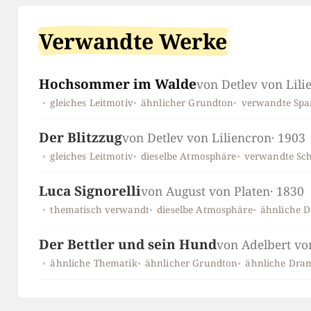
Verwandte Werke
Hochsommer im Walde
von Detlev von Lili
gleiches Leitmotiv
ähnlicher Grundton
verwandte Sp
Der Blitzzug
von Detlev von Liliencron
· 1903
gleiches Leitmotiv
dieselbe Atmosphäre
verwandte Sc
Luca Signorelli
von August von Platen
· 1830
thematisch verwandt
dieselbe Atmosphäre
ähnliche 
Der Bettler und sein Hund
von Adelbert v
ähnliche Thematik
ähnlicher Grundton
ähnliche Dra