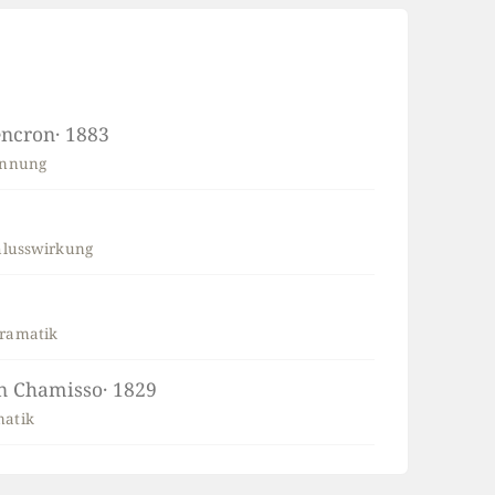
encron
· 1883
annung
hlusswirkung
Dramatik
on Chamisso
· 1829
matik