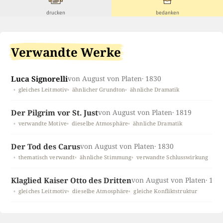
drucken
bedanken
Verwandte Werke
Luca Signorelli
von August von Platen
· 1830
gleiches Leitmotiv
ähnlicher Grundton
ähnliche Dramatik
Der Pilgrim vor St. Just
von August von Platen
· 1819
verwandte Motive
dieselbe Atmosphäre
ähnliche Dramatik
Der Tod des Carus
von August von Platen
· 1830
thematisch verwandt
ähnliche Stimmung
verwandte Schlusswirkung
Klaglied Kaiser Otto des Dritten
von August von Platen
· 183
gleiches Leitmotiv
dieselbe Atmosphäre
gleiche Konfliktstruktur