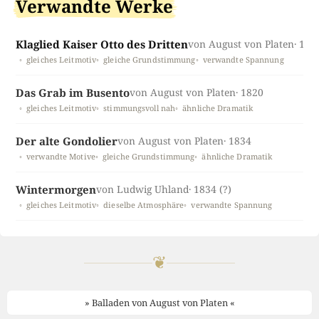
Verwandte Werke
Klaglied Kaiser Otto des Dritten
von August von Platen
· 183
gleiches Leitmotiv
gleiche Grundstimmung
verwandte Spannung
Das Grab im Busento
von August von Platen
· 1820
gleiches Leitmotiv
stimmungsvoll nah
ähnliche Dramatik
Der alte Gondolier
von August von Platen
· 1834
verwandte Motive
gleiche Grundstimmung
ähnliche Dramatik
Wintermorgen
von Ludwig Uhland
· 1834 (?)
gleiches Leitmotiv
dieselbe Atmosphäre
verwandte Spannung
❦
» Balladen von August von Platen «