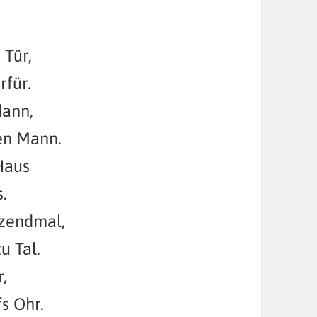
 Tür,
rfür.
dann,
en Mann.
Haus
.
tzendmal,
u Tal.
,
fs Ohr.