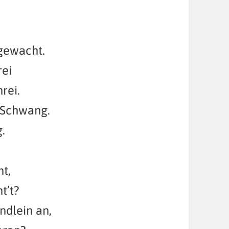
 gewacht.
rei
rei.
 Schwang.
.
t,
t’t?
ndlein an,