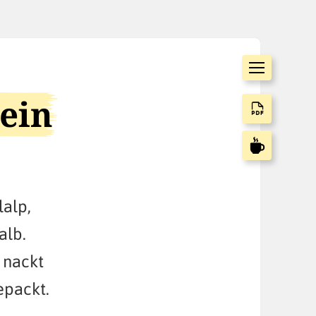
ein
lalp,
alb.
 nackt
epackt.