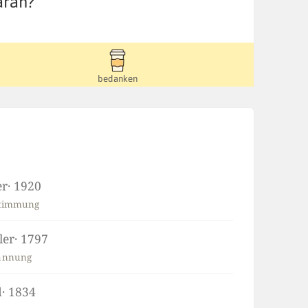
aran?
bedanken
er
· 1920
stimmung
ler
· 1797
annung
d
· 1834