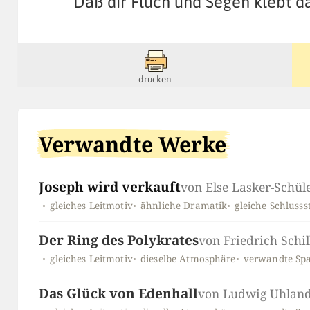
Daß dir Fluch und Segen klebt d
drucken
Verwandte Werke
Joseph wird verkauft
von Else Lasker-Schül
gleiches Leitmotiv
ähnliche Dramatik
gleiche Schluss
Der Ring des Polykrates
von Friedrich Schil
gleiches Leitmotiv
dieselbe Atmosphäre
verwandte Sp
Das Glück von Edenhall
von Ludwig Uhlan