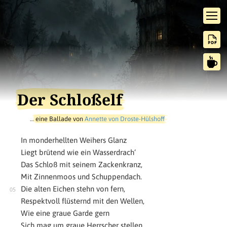
Der Schloßelf
…
eine Ballade von
Annette von Droste-Hülshoff
In monderhellten Weihers Glanz
Liegt brütend wie ein Wasserdrach‘
Das Schloß mit seinem Zackenkranz,
Mit Zinnenmoos und Schuppendach.
Die alten Eichen stehn von fern,
Respektvoll flüsternd mit den Wellen,
Wie eine graue Garde gern
Sich mag um graue Herrscher stellen.