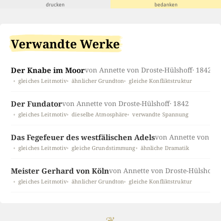
drucken
bedanken
Verwandte Werke
Der Knabe im Moor
von Annette von Droste-Hülshoff
· 1842
gleiches Leitmotiv
ähnlicher Grundton
gleiche Konfliktstruktur
Der Fundator
von Annette von Droste-Hülshoff
· 1842
gleiches Leitmotiv
dieselbe Atmosphäre
verwandte Spannung
Das Fegefeuer des westfälischen Adels
von Annette von Dro
gleiches Leitmotiv
gleiche Grundstimmung
ähnliche Dramatik
Meister Gerhard von Köln
von Annette von Droste-Hülshoff
·
gleiches Leitmotiv
ähnlicher Grundton
gleiche Konfliktstruktur
❦