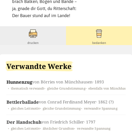
brach Balken, Bogen und Bande –
ja, gnade dir Gott, du Ritterschaft:
Der Bauer stund auf im Lande!
drucken
bedanken
Verwandte Werke
Hunnenzug
von Börries von Münchhausen
· 1893
thematisch verwandt
gleiche Grundstimmung
ebenfalls von Münchhause
Bettlerballade
von Conrad Ferdinand Meyer
· 1862 (?)
gleiches Leitmotiv
gleiche Grundstimmung
verwandte Spannung
Der Handschuh
von Friedrich Schiller
· 1797
gleiches Leitmotiv
ähnlicher Grundton
verwandte Spannung