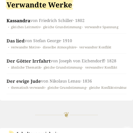
Verwandte Werke
Kassandra
von Friedrich Schiller
· 1802
gleiches Leitmotiv
gleiche Grundstimmung
verwandte Spannung
Das lied
von Stefan George
· 1910
verwandte Motive
dieselbe Atmosphäre
verwandter Konflikt
Der Götter Irrfahrt
von Joseph von Eichendorff
· 1828
ähnliche Thematik
gleiche Grundstimmung
verwandter Konflikt
Der ewige Jude
von Nikolaus Lenau
· 1836
thematisch verwandt
gleiche Grundstimmung
gleiche Konfliktstruktur
❦