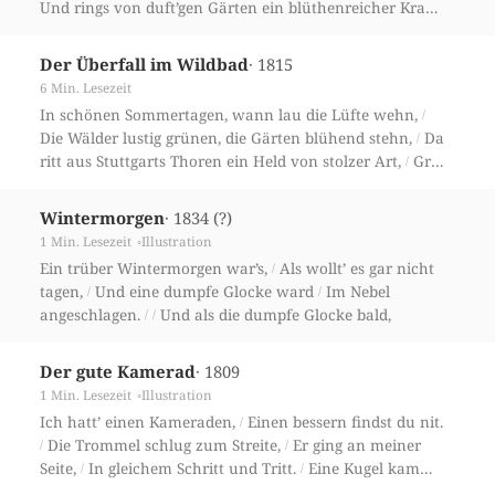
Und rings von duft’gen Gärten ein blüthenreicher Kranz,
Drin sprangen frische Brunnen im Regenbogenglanz.
/
/
Dort saß ein stolzer König, an Land und Siegen reich,
/
· 1815
Der Überfall im Wildbad
Er saß auf seinem Throne so finster und so bleich;
6 Min. Lesezeit
In schönen Sommertagen, wann lau die Lüfte wehn,
/
Die Wälder lustig grünen, die Gärten blühend stehn,
Da
/
ritt aus Stuttgarts Thoren ein Held von stolzer Art,
Graf
/
Eberhard der Greiner, der alte Rauschebart.
Mit wenig
/
Edelknechten zieht er in’s Land hinaus,
Er trägt nicht
/
· 1834 (?)
Wintermorgen
Helm noch Panzer, nicht geht’s auf blut’gen Strauß,
1 Min. Lesezeit
Illustration
Ein trüber Wintermorgen war’s,
Als wollt’ es gar nicht
/
tagen,
Und eine dumpfe Glocke ward
Im Nebel
/
/
angeschlagen.
Und als die dumpfe Glocke bald,
/
/
· 1809
Der gute Kamerad
1 Min. Lesezeit
Illustration
Ich hatt’ einen Kameraden,
Einen bessern findst du nit.
/
Die Trommel schlug zum Streite,
Er ging an meiner
/
/
Seite,
In gleichem Schritt und Tritt.
Eine Kugel kam
/
/
geflogen,