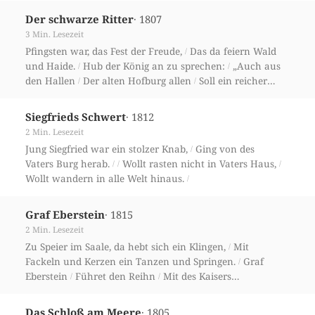
· 1807
Der schwarze Ritter
3 Min. Lesezeit
Pfingsten war, das Fest der Freude,
Das da feiern Wald
/
und Haide.
Hub der König an zu sprechen:
„Auch aus
/
/
den Hallen
Der alten Hofburg allen
Soll ein reicher
/
/
Frühling brechen!“
· 1812
Siegfrieds Schwert
2 Min. Lesezeit
Jung Siegfried war ein stolzer Knab,
Ging von des
/
Vaters Burg herab.
Wollt rasten nicht in Vaters Haus,
/
/
/
Wollt wandern in alle Welt hinaus.
/
· 1815
Graf Eberstein
2 Min. Lesezeit
Zu Speier im Saale, da hebt sich ein Klingen,
Mit
/
Fackeln und Kerzen ein Tanzen und Springen.
Graf
/
Eberstein
Führet den Reihn
Mit des Kaisers
/
/
holdseligem Töchterlein.
/
· 1805
Das Schloß am Meere