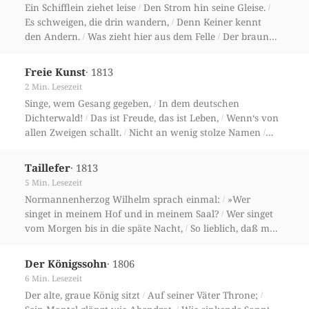
Ein Schifflein ziehet leise
Den Strom hin seine Gleise.
/
/
Es schweigen, die drin wandern,
Denn Keiner kennt
/
den Andern.
Was zieht hier aus dem Felle
Der braune
/
/
Waidgeselle?
· 1813
Freie Kunst
2 Min. Lesezeit
Singe, wem Gesang gegeben,
In dem deutschen
/
Dichterwald!
Das ist Freude, das ist Leben,
Wenn‘s von
/
/
allen Zweigen schallt.
Nicht an wenig stolze Namen
/
/
Ist die Liederkunst gebannt;
· 1813
Taillefer
5 Min. Lesezeit
Normannenherzog Wilhelm sprach einmal:
»Wer
/
singet in meinem Hof und in meinem Saal?
Wer singet
/
vom Morgen bis in die späte Nacht,
So lieblich, daß mir
/
das Herz im Leibe lacht?«
»Das ist der Taillefer, der so
/
/
gerne singt
· 1806
Der Königssohn
6 Min. Lesezeit
Der alte, graue König sitzt
Auf seiner Väter Throne;
/
/