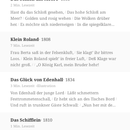
2 Min. Lesezeit
Hast du das Schloß gesehen,
Das hohe Schloß am
/
Meer?
Golden und rosig wehen
Die Wolken drüber
/
/
her.
Es möchte sich niederneigen
In die spiegelklare
/
/
Flut;
· 1808
Klein Roland
7 Min. Lesezeit
Frau Berta saß in der Felsenkluft,
Sie klagt’ ihr bittres
/
Loos.
Klein Roland spielt’ in freier Luft,
Deß Klage war
/
/
nicht groß.
„O König Karl, mein Bruder hehr!
/
/
· 1834
Das Glück von Edenhall
3 Min. Lesezeit
Illustration
Von Edenhall der junge Lord
Läßt schmettern
/
Festtrommetenschall,
Er hebt sich an des Tisches Bord
/
/
Und ruft in trunkner Gäste Schwall:
„Nun her mit dem
/
Glücke von Edenhall!“
Der Schenk vernimmt ungern
/
den Spruch,
· 1810
Das Schifflein
1 Min. Lesezeit