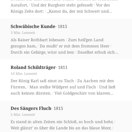
Autafort,
Und der Burgherr steht gefesselt
Vor des
/
/
Königs Zelte dort:
„Kamst du, der mit Schwert und
/
Liedern
Aufruhr trug von Ort zu Ort,
/
· 1815
Schwäbische Kunde
3 Min. Lesezeit
Als Kaiser Rothbart lobesam
Zum heil’gen Land
/
gezogen kam,
Da mußt’ er mit dem frommen Heer
/
/
Durch ein Gebirge, wüst und leer.
Daselbst erhub sich
/
große Noth,
Viel Steine gab’s und wenig Brot,
/
· 1811
Roland Schildträger
10 Min. Lesezeit
Der König Karl saß einst zu Tisch
Zu Aachen mit den
/
Fürsten,
Man stellte Wildpret auf und Fisch
Und ließ
/
/
auch keinen dürsten.
Viel Goldgeschirr von klarem
/
Schein,
Manch roten, grünen Edelstein
/
· 1815
Des Sängers Fluch
5 Min. Lesezeit
Es stand in alten Zeiten ein Schloß, so hoch und hehr,
/
Weit glänzt’ es über die Lande bis an das blaue Meer,
/