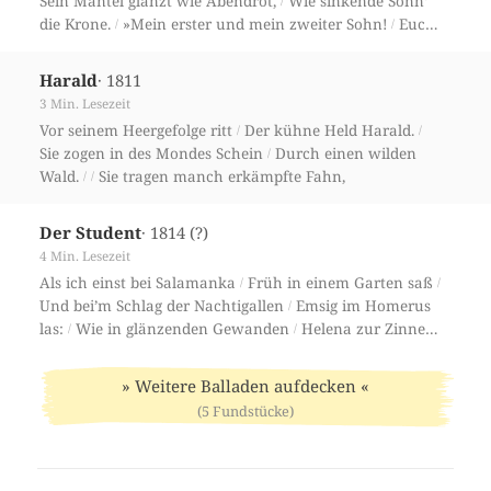
Sein Mantel glänzt wie Abendrot,
Wie sinkende Sonn‘
/
die Krone.
»Mein erster und mein zweiter Sohn!
Euch
/
/
teil ich meine Lande.
· 1811
Harald
3 Min. Lesezeit
Vor seinem Heergefolge ritt
Der kühne Held Harald.
/
/
Sie zogen in des Mondes Schein
Durch einen wilden
/
Wald.
Sie tragen manch erkämpfte Fahn,
/
/
· 1814 (?)
Der Student
4 Min. Lesezeit
Als ich einst bei Salamanka
Früh in einem Garten saß
/
/
Und bei’m Schlag der Nachtigallen
Emsig im Homerus
/
las:
Wie in glänzenden Gewanden
Helena zur Zinne
/
/
trat
» Weitere Balladen aufdecken «
(5 Fundstücke)