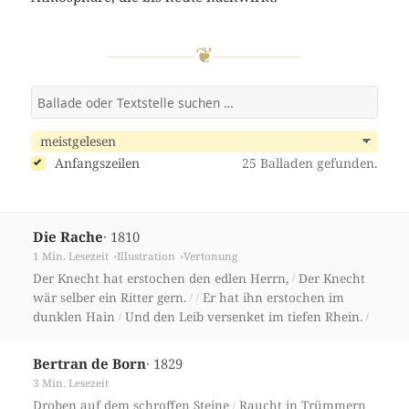
❦
Anfangszeilen
25 Balladen gefunden.
· 1810
Die Rache
1 Min. Lesezeit
Illustration
Vertonung
Der Knecht hat erstochen den edlen Herrn,
Der Knecht
/
wär selber ein Ritter gern.
Er hat ihn erstochen im
/
/
dunklen Hain
Und den Leib versenket im tiefen Rhein.
/
/
· 1829
Bertran de Born
3 Min. Lesezeit
Droben auf dem schroffen Steine
Raucht in Trümmern
/