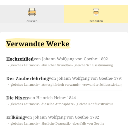
drucken
bedanken
Verwandte Werke
Hochzeitlied
von Johann Wolfgang von Goethe
· 1802
gleiches Leitmotiv
ähnlicher Grundton
gleiche Schlussstimmung
Der Zauberlehrling
von Johann Wolfgang von Goethe
· 1797
gleiches Leitmotiv
atmosphärisch verwandt
verwandte Schlusswirkung
Die Nixen
von Heinrich Heine
· 1844
gleiches Leitmotiv
dieselbe Atmosphäre
gleiche Konfliktstruktur
Erlkönig
von Johann Wolfgang von Goethe
· 1782
gleiches Leitmotiv
ähnliche Dramatik
ebenfalls von Goethe