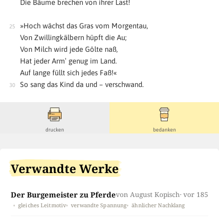
Die Bäume brechen von ihrer Last!
»Hoch wächst das Gras vom Morgentau,
Von Zwillingkälbern hüpft die Au;
Von Milch wird jede Gölte naß,
Hat jeder Arm′ genug im Land.
Auf lange füllt sich jedes Faß!«
So sang das Kind da und – verschwand.
drucken
bedanken
Verwandte Werke
Der Burgemeister zu Pferde
von August Kopisch
· vor 1853 †
gleiches Leitmotiv
verwandte Spannung
ähnlicher Nachklang