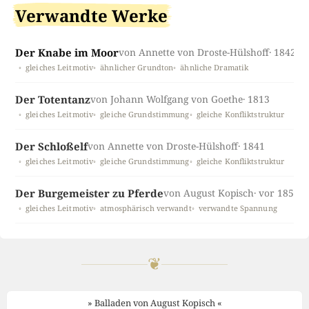
Verwandte Werke
Der Knabe im Moor
von Annette von Droste-Hülshoff
· 1842
gleiches Leitmotiv
ähnlicher Grundton
ähnliche Dramatik
Der Totentanz
von Johann Wolfgang von Goethe
· 1813
gleiches Leitmotiv
gleiche Grundstimmung
gleiche Konfliktstruktur
Der Schloßelf
von Annette von Droste-Hülshoff
· 1841
gleiches Leitmotiv
gleiche Grundstimmung
gleiche Konfliktstruktur
Der Burgemeister zu Pferde
von August Kopisch
· vor 1853 †
gleiches Leitmotiv
atmosphärisch verwandt
verwandte Spannung
❦
» Balladen von August Kopisch «