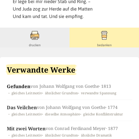
Er lege bei mir nieder Stab und Ring. –
Und Juda zog zur Herde auf die Matten
Und kam und tat. Und sie empfing.
drucken
bedanken
Verwandte Werke
Gefunden
von Johann Wolfgang von Goethe
· 1813
gleiches Leitmotiv
ähnlicher Grundton
verwandte Spannung
Das Veilchen
von Johann Wolfgang von Goethe
· 1774
gleiches Leitmotiv
dieselbe Atmosphäre
gleiche Konfliktstruktur
Mit zwei Worten
von Conrad Ferdinand Meyer
· 1877
gleiches Leitmotiv
ähnlicher Grundton
ähnliche Dramatik